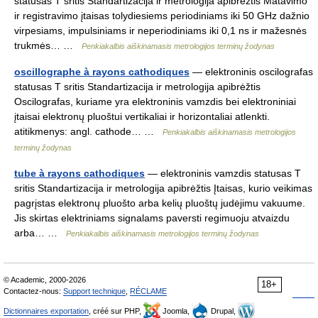
statusas T sritis Standartizacija ir metrologija apibrėžtis Matavimo
ir registravimo įtaisas tolydiesiems periodiniams iki 50 GHz dažnio
virpesiams, impulsiniams ir neperiodiniams iki 0,1 ns ir mažesnės
trukmės… …
Penkiakalbis aiškinamasis metrologijos terminų žodynas
oscillographe à rayons cathodiques
— elektroninis oscilografas
statusas T sritis Standartizacija ir metrologija apibrėžtis
Oscilografas, kuriame yra elektroninis vamzdis bei elektroniniai
įtaisai elektronų pluoštui vertikaliai ir horizontaliai atlenkti.
atitikmenys: angl. cathode… …
Penkiakalbis aiškinamasis metrologijos
terminų žodynas
tube à rayons cathodiques
— elektroninis vamzdis statusas T
sritis Standartizacija ir metrologija apibrėžtis Įtaisas, kurio veikimas
pagrįstas elektronų pluošto arba kelių pluoštų judėjimu vakuume.
Jis skirtas elektriniams signalams paversti regimuoju atvaizdu
arba… …
Penkiakalbis aiškinamasis metrologijos terminų žodynas
© Academic, 2000-2026
18+
Contactez-nous:
Support technique
,
RÉCLAME
Dictionnaires exportation
, créé sur PHP,
Joomla,
Drupal,