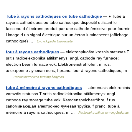
Tube à rayons cathodiques ou tube cathodique
— ● Tube à
rayons cathodiques ou tube cathodique dispositif utilisant le
faisceau d électrons produit par une cathode émissive pour fournir
l image d un signal électrique sur un écran luminescent (affichage
cathodique) …
Encyclopédie Universelle
four à rayons cathodiques
— elektronpluoštė krosnis statusas T
sritis radioelektronika atitikmenys: angl. cathode ray furnace;
electron beam furnace vok. Elektronenstrahlofen, m rus.
электронно лучевая печь, f pranc. four à rayons cathodiques, m
…
Radioelektronikos terminų žodynas
tube à mémoire à rayons cathodiques
— atmenusis elektroninis
vamzdis statusas T sritis radioelektronika atitikmenys: angl.
cathode ray storage tube vok. Katodenspeicherröhre, f rus.
запоминающая электронно лучевая трубка, f pranc. tube à
mémoire à rayons cathodiques, m …
Radioelektronikos terminų žodynas