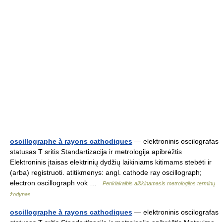
oscillographe à rayons cathodiques
— elektroninis oscilografas
statusas T sritis Standartizacija ir metrologija apibrėžtis
Elektroninis įtaisas elektrinių dydžių laikiniams kitimams stebėti ir
(arba) registruoti. atitikmenys: angl. cathode ray oscillograph;
electron oscillograph vok …
Penkiakalbis aiškinamasis metrologijos terminų
žodynas
oscillographe à rayons cathodiques
— elektroninis oscilografas