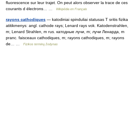
fluorescence sur leur trajet. On peut alors observer la trace de ces
courants d électrons… …
Wikipédia en Français
rayons cathodiques
— katodiniai spinduliai statusas T sritis fizika
atitikmenys: angl. cathode rays; Lenard rays vok. Katodenstrahlen,
m; Lenard Strahlen, m rus. катодные лучи, m; лучи Ленарда, m
pranc. faisceaux cathodiques, m; rayons cathodiques, m; rayons
de… …
Fizikos terminų žodynas