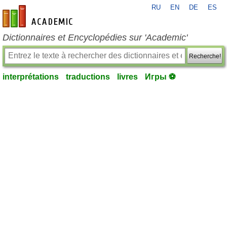
RU
EN
DE
ES
fr-academic.com
Dictionnaires et Encyclopédies sur 'Academic'
Recherche!
interprétations
traductions
livres
Игры ⚽